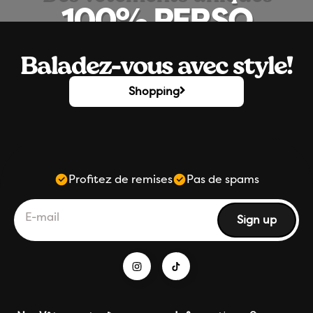
100% PERSO
Baladez-vous avec style!
A partir d'un texte
Shopping
A partir d'une photo
Profitez de remises
Pas de spams
Subscribe
E-mail
Sign up