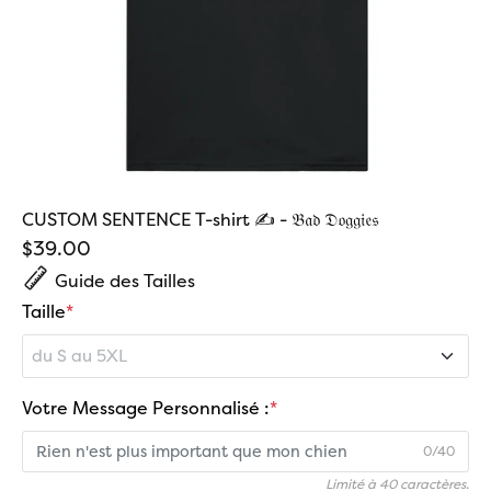
CUSTOM SENTENCE T-shirt ✍️ - 𝔅𝔞𝔡 𝔇𝔬𝔤𝔤𝔦𝔢𝔰
Sale price
$39.00
Guide des Tailles
Taille
*
du S au 5XL
S
Votre Message Personnalisé :
*
0/40
M
Limité à 40 caractères.