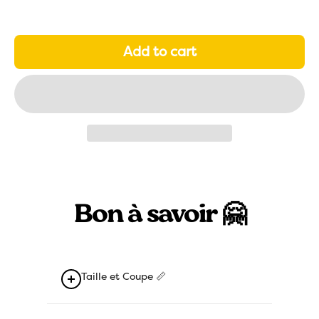
L
XL
Add to cart
2XL
3XL
4XL
5XL
Bon à savoir 🤗
Taille et Coupe 📏
taille normalement